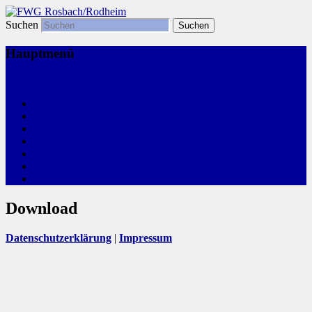
Suchen
Freie Wählergemeinschaft
FWG Rosbach/Rodheim
Hauptmenü
Zum primären Inhalt springen
Start
Kommunalwahl
Aktivitäten
Wir, Ihre FWG
Leitlinien
Links
Termine
Download
Datenschutzerklärung
|
Impressum