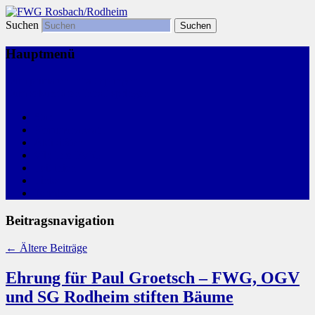
Suchen
Freie Wählergemeinschaft
FWG Rosbach/Rodheim
Hauptmenü
Zum primären Inhalt springen
Zum sekundären Inhalt springen
Start
Kommunalwahl
Aktivitäten
Wir, Ihre FWG
Leitlinien
Links
Termine
Beitragsnavigation
←
Ältere Beiträge
Ehrung für Paul Groetsch – FWG, OGV
und SG Rodheim stiften Bäume