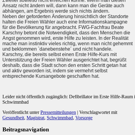
Zweifel sowieso nicht erreichen könne. Wenn man diesen
Ansatz nicht ändern will, dann kann man die Geräte auch
abhängen, am Ergebnis werde sich nichts ändern.
Neben der geforderten Änderung hinsichtlich der Standorte
halten die Freien Wähler auch eine Informationskampagne
für die Bevölkerung für angebracht. FWG-Fachfrau Beate
Karschny betont die Notwendigkeit, dass den Menschen die
Angst genommen wird, erste Hilfe zu leisten. In der Realität
mache man instinktiv vieles richtig, wenn man nicht gehemmt
und beklommen `danebenstehe´ und nicht handele.
Karschny, die bereits selbst einen Erste Hilfe-Kurs mit
Unterstützung der Freien Wähler ausgerichtet hat, begrüßt
deshalb, dass die Stadt schon den ersten Schritt getan hat
und aktiv geworden ist, indem sie vermehrt selbst
entsprechende Kursangebote geschaffen hat.
Leider nicht öffentlich zugänglich: Defibrillator im Erste Hilfe-Rau
Schwimmbad
Veröffentlicht unter
Pressemitteilungen
|
Verschlagwortet mit
Gesundheit
,
Magistrat
,
Schwimmbad
,
Vorsorge
Beitragsnavigation