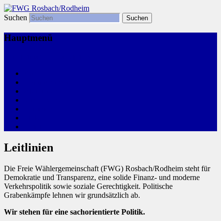
Suchen
Freie Wählergemeinschaft
FWG Rosbach/Rodheim
Hauptmenü
Zum primären Inhalt springen
Start
Kommunalwahl
Aktivitäten
Wir, Ihre FWG
Leitlinien
Links
Termine
Leitlinien
Die Freie Wählergemeinschaft (FWG) Rosbach/Rodheim steht für
Demokratie und Transparenz, eine solide Finanz- und moderne
Verkehrspolitik sowie soziale Gerechtigkeit. Politische
Grabenkämpfe lehnen wir grundsätzlich ab.
Wir stehen für eine sachorientierte Politik.