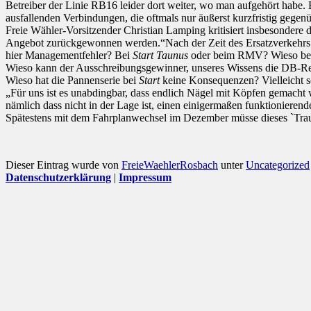
Betreiber der Linie RB16 leider dort weiter, wo man aufgehört hab
ausfallenden Verbindungen, die oftmals nur äußerst kurzfristig gege
Freie Wähler-Vorsitzender Christian Lamping kritisiert insbesondere
Angebot zurückgewonnen werden.“Nach der Zeit des Ersatzverkehrs so
hier Managementfehler? Bei
Start Taunus
oder beim RMV? Wieso beko
Wieso kann der Ausschreibungsgewinner, unseres Wissens die DB-Reg
Wieso hat die Pannenserie bei
Start
keine Konsequenzen? Vielleicht s
„Für uns ist es unabdingbar, dass endlich Nägel mit Köpfen gemacht
nämlich dass nicht in der Lage ist, einen einigermaßen funktionieren
Spätestens mit dem Fahrplanwechsel im Dezember müsse dieses `Trau
Dieser Eintrag wurde von
FreieWaehlerRosbach
unter
Uncategorized
Datenschutzerklärung
|
Impressum