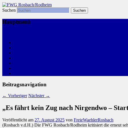
Suchen
Freie Wählergemeinschaft
FWG Rosbach/Rodheim
Hauptmenü
Zum primären Inhalt springen
Start
Kommunalwahl
Aktivitäten
Wir, Ihre FWG
Leitlinien
Links
Termine
Beitragsnavigation
←
Vorheriger
Nächster
→
„Es fährt kein Zug nach Nirgendwo – Start
Veröffentlicht am
27. August 2025
von
FreieWaehlerRosbach
(Rosbach v.d.H.) Die FWG Rosbach/Rodheim kritisiert die erneut se