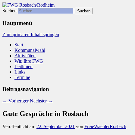
Suchen
Freie Wählergemeinschaft
FWG Rosbach/Rodheim
Hauptmenü
Zum primären Inhalt springen
Start
Kommunalwahl
Aktivitäten
Wir, Ihre FWG
Leitlinien
Links
Termine
Beitragsnavigation
←
Vorheriger
Nächster
→
Gute Gespräche in Rosbach
Veröffentlicht am
22. September 2021
von
FreieWaehlerRosbach