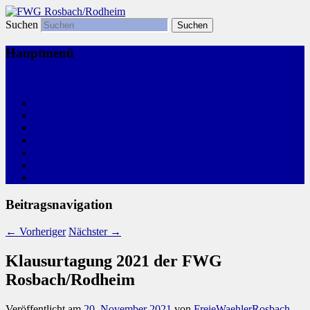
Suchen
Freie Wählergemeinschaft
FWG Rosbach/Rodheim
Hauptmenü
Zum primären Inhalt springen
Start
Kommunalwahl
Aktivitäten
Wir, Ihre FWG
Leitlinien
Links
Termine
Beitragsnavigation
←
Vorheriger
Nächster
→
Klausurtagung 2021 der FWG
Rosbach/Rodheim
Veröffentlicht am
20. November 2021
von
FreieWaehlerRosbach