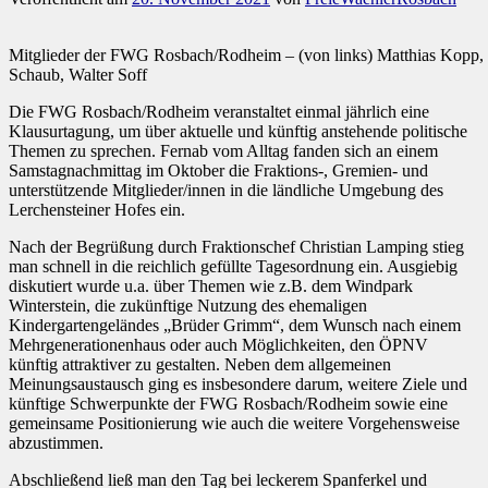
Mitglieder der FWG Rosbach/Rodheim – (von links) Matthias Kopp, G
Schaub, Walter Soff
Die FWG Rosbach/Rodheim veranstaltet einmal jährlich eine
Klausurtagung, um über aktuelle und künftig anstehende politische
Themen zu sprechen. Fernab vom Alltag fanden sich an einem
Samstagnachmittag im Oktober die Fraktions-, Gremien- und
unterstützende Mitglieder/innen in die ländliche Umgebung des
Lerchensteiner Hofes ein.
Nach der Begrüßung durch Fraktionschef Christian Lamping stieg
man schnell in die reichlich gefüllte Tagesordnung ein. Ausgiebig
diskutiert wurde u.a. über Themen wie z.B. dem Windpark
Winterstein, die zukünftige Nutzung des ehemaligen
Kindergartengeländes „Brüder Grimm“, dem Wunsch nach einem
Mehrgenerationenhaus oder auch Möglichkeiten, den ÖPNV
künftig attraktiver zu gestalten. Neben dem allgemeinen
Meinungsaustausch ging es insbesondere darum, weitere Ziele und
künftige Schwerpunkte der FWG Rosbach/Rodheim sowie eine
gemeinsame Positionierung wie auch die weitere Vorgehensweise
abzustimmen.
Abschließend ließ man den Tag bei leckerem Spanferkel und