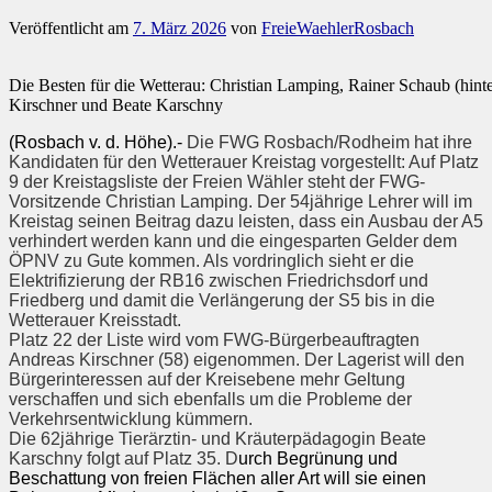
Veröffentlicht am
7. März 2026
von
FreieWaehlerRosbach
Die Besten für die Wetterau: Christian Lamping, Rainer Schaub (hinte
Kirschner und Beate Karschny
(Rosbach v. d. Höhe).-
Die FWG Rosbach/Rodheim hat ihre
Kandidaten für den Wetterauer Kreistag vorgestellt: Auf Platz
9 der Kreistagsliste der Freien Wähler steht der FWG-
Vorsitzende Christian Lamping. Der 54jährige Lehrer will im
Kreistag seinen Beitrag dazu leisten, dass ein Ausbau der A5
verhindert werden kann und die eingesparten Gelder dem
ÖPNV zu Gute kommen. Als vordringlich sieht er die
Elektrifizierung der RB16 zwischen Friedrichsdorf und
Friedberg und damit die Verlängerung der S5 bis in die
Wetterauer Kreisstadt.
Platz 22 der Liste wird vom FWG-Bürgerbeauftragten
Andreas Kirschner (58) eigenommen. Der Lagerist will den
Bürgerinteressen auf der Kreisebene mehr Geltung
verschaffen und sich ebenfalls um die Probleme der
Verkehrsentwicklung kümmern.
Die 62jährige Tierärztin- und Kräuterpädagogin Beate
Karschny folgt auf Platz 35. D
urch Begrünung und
Beschattung von freien Flächen aller Art will sie einen