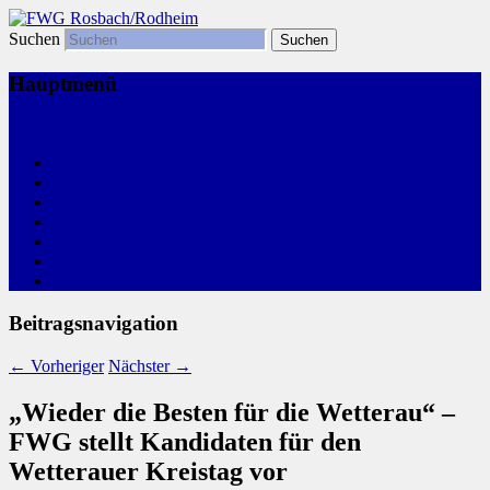
Suchen
Freie Wählergemeinschaft
FWG Rosbach/Rodheim
Hauptmenü
Zum primären Inhalt springen
Start
Kommunalwahl
Aktivitäten
Wir, Ihre FWG
Leitlinien
Links
Termine
Beitragsnavigation
←
Vorheriger
Nächster
→
„Wieder die Besten für die Wetterau“ –
FWG stellt Kandidaten für den
Wetterauer Kreistag vor