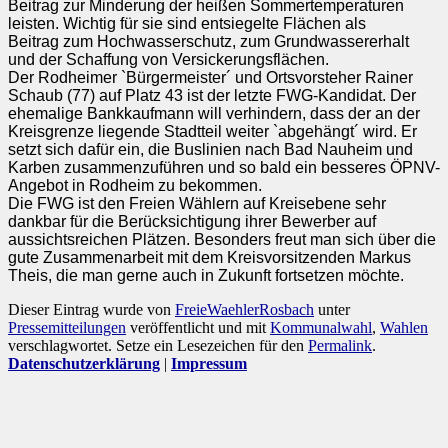
Beitrag zur Minderung der heißen Sommertemperaturen
leisten. Wichtig für sie sind entsiegelte Flächen als
Beitrag zum Hochwasserschutz, zum Grundwassererhalt
und der Schaffung von Versickerungsflächen.
Der Rodheimer `Bürgermeister´ und Ortsvorsteher Rainer
Schaub (77) auf Platz 43 ist der letzte FWG-Kandidat. Der
ehemalige Bankkaufmann will verhindern, dass der an der
Kreisgrenze liegende Stadtteil weiter `abgehängt´ wird. Er
setzt sich dafür ein, die Buslinien nach Bad Nauheim und
Karben zusammenzuführen und so bald ein besseres ÖPNV-
Angebot in Rodheim zu bekommen.
Die FWG ist den Freien Wählern auf Kreisebene sehr
dankbar für die Berücksichtigung ihrer Bewerber auf
aussichtsreichen Plätzen. Besonders freut man sich über die
gute Zusammenarbeit mit dem Kreisvorsitzenden Markus
Theis, die man gerne auch in Zukunft fortsetzen möchte.
Dieser Eintrag wurde von
FreieWaehlerRosbach
unter
Pressemitteilungen
veröffentlicht und mit
Kommunalwahl
,
Wahlen
verschlagwortet. Setze ein Lesezeichen für den
Permalink
.
Datenschutzerklärung
|
Impressum