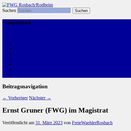
Suchen
Freie Wählergemeinschaft
FWG Rosbach/Rodheim
Hauptmenü
Zum primären Inhalt springen
Start
Kommunalwahl
Aktivitäten
Wir, Ihre FWG
Leitlinien
Links
Termine
Beitragsnavigation
←
Vorheriger
Nächster
→
Ernst Gruner (FWG) im Magistrat
Veröffentlicht am
31. März 2023
von
FreieWaehlerRosbach