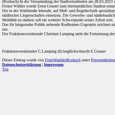
(Rosbach) In der Versammlung der Stadtverordneten am 28.03.2023 wur
Freien Wähler wurde Ernst Gruner zum ehrenamtlichen Stadtrat ernann
Der in der Waldstraße lebende, auf Meß- und Regeltechnik spezialisi
städtischer Liegenschaften einsetzen. Die Gewerbe- und städtebaulic
Mobilität zu stärken soll ein weiterer Schwerpunkt seiner Arbeit sein.
Das für bürgernahe Politik stehende Rodheimer-Urgestein zeichnet si
aus.
Der Fraktionsvorsitzende Christian Lamping sieht die Fortsetzung de
Fraktionsvorsitzender C.Lamping (li) beglückwünscht E.Gruner
Dieser Eintrag wurde von
FreieWaehlerRosbach
unter
Pressemitteilu
Datenschutzerklärung
|
Impressum
Top