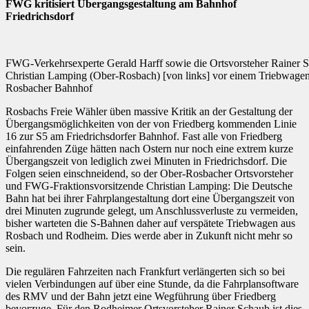
FWG kritisiert Übergangsgestaltung am Bahnhof
Friedrichsdorf
FWG-Verkehrsexperte Gerald Harff sowie die Ortsvorsteher Rainer
Christian Lamping (Ober-Rosbach) [von links] vor einem Triebwagen
Rosbacher Bahnhof
Rosbachs Freie Wähler üben massive Kritik an der Gestaltung der
Übergangsmöglichkeiten von der von Friedberg kommenden Linie
16 zur S5 am Friedrichsdorfer Bahnhof. Fast alle von Friedberg
einfahrenden Züge hätten nach Ostern nur noch eine extrem kurze
Übergangszeit von lediglich zwei Minuten in Friedrichsdorf. Die
Folgen seien einschneidend, so der Ober-Rosbacher Ortsvorsteher
und FWG-Fraktionsvorsitzende Christian Lamping: Die Deutsche
Bahn hat bei ihrer Fahrplangestaltung dort eine Übergangszeit von
drei Minuten zugrunde gelegt, um Anschlussverluste zu vermeiden,
bisher warteten die S-Bahnen daher auf verspätete Triebwagen aus
Rosbach und Rodheim. Dies werde aber in Zukunft nicht mehr so
sein.
Die regulären Fahrzeiten nach Frankfurt verlängerten sich so bei
vielen Verbindungen auf über eine Stunde, da die Fahrplansoftware
des RMV und der Bahn jetzt eine Wegführung über Friedberg
bevorzuge. Für den Rodheimer Ortsvorsteher Rainer Schaub ist dies