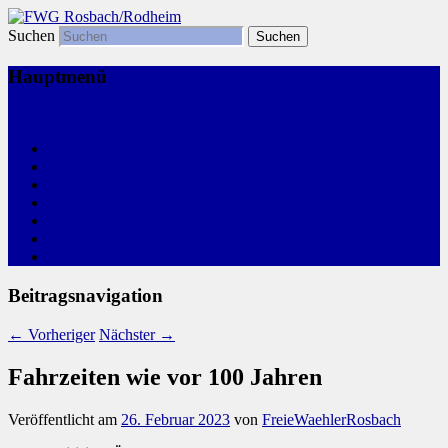
Suchen
Freie Wählergemeinschaft
FWG Rosbach/Rodheim
Hauptmenü
Zum primären Inhalt springen
Start
Kommunalwahl
Aktivitäten
Wir, Ihre FWG
Leitlinien
Links
Termine
Beitragsnavigation
←
Vorheriger
Nächster
→
Fahrzeiten wie vor 100 Jahren
Veröffentlicht am
26. Februar 2023
von
FreieWaehlerRosbach