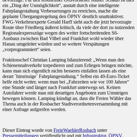
ein „Ding der Unmöglichkeit“, anstatt durch eine intelligente
Fahrplangestaltung Verbesserungen zu erreichen, mache die
geplante Übergangsregelung den ÖPNV deutlich unattraktiver.
FWG-Verkehrsexperte Gerald Harff sieht auch die jetzt bevorzugte
Route über Friedberg äußerst kritisch, da viele der dort zu nutzenden
Regionalexpresszüge wegen des weiter fortschreitenden S6-
Ausbaus zwischen Bad Vilbel und Frankfurt wohl wieder über
Hanau umgeleitet würden und so weitere Verspätungen
„vorprogrammiert“ seien.
Fraktionschef Christian Lamping bilanzierend: „Wenn man den
Schienennahverkehr torpedieren und zum Erliegen bringen möchte,
kann man sich eigentlich nichts besseres einfallen lassen als eine
derart `hirnrissige´ Fahrplangestaltung.“ Selbst ein 49-Euro-Ticket
helfe nicht weiter, wenn man bei „Fahrzeiten wie vor 100 Jahren“
eine Stunde und länger nach Frankfurt unterwegs sei. Keinen
Autofahrer werde man mit derartigen Angeboten zum Umsteigen
bewegen können. Lamping kündigt an, dass die Freien Wähler das
Thema auch in der Rosbacher Stadtverordnetenversammlung mit
einer Anfrage aufgreifen werden.
Dieser Eintrag wurde von
FreieWaehlerRosbach
unter
Pressemitteilungen
veröffentlicht und mit
Infrastruktur
,
ÖPNV
,