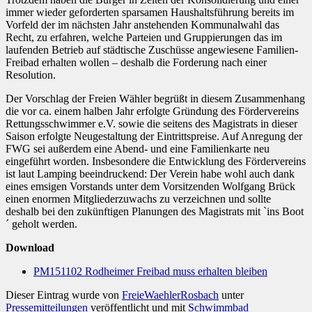
immer wieder geforderten sparsamen Haushaltsführung bereits im
Vorfeld der im nächsten Jahr anstehenden Kommunalwahl das
Recht, zu erfahren, welche Parteien und Gruppierungen das im
laufenden Betrieb auf städtische Zuschüsse angewiesene Familien-
Freibad erhalten wollen – deshalb die Forderung nach einer
Resolution.
Der Vorschlag der Freien Wähler begrüßt in diesem Zusammenhang
die vor ca. einem halben Jahr erfolgte Gründung des Fördervereins
Rettungsschwimmer e.V. sowie die seitens des Magistrats in dieser
Saison erfolgte Neugestaltung der Eintrittspreise. Auf Anregung der
FWG sei außerdem eine Abend- und eine Familienkarte neu
eingeführt worden. Insbesondere die Entwicklung des Fördervereins
ist laut Lamping beeindruckend: Der Verein habe wohl auch dank
eines emsigen Vorstands unter dem Vorsitzenden Wolfgang Brück
einen enormen Mitgliederzuwachs zu verzeichnen und sollte
deshalb bei den zukünftigen Planungen des Magistrats mit `ins Boot
´ geholt werden.
Download
PM151102 Rodheimer Freibad muss erhalten bleiben
Dieser Eintrag wurde von
FreieWaehlerRosbach
unter
Pressemitteilungen
veröffentlicht und mit
Schwimmbad