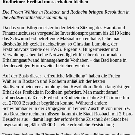
Rodheimer Freibad muss erhalten bleiben
Die Freien Wähler in Rosbach und Rodheim bringen Resolution in
die Stadtverordnetenversammlung
Da das vom Bürgermeister in der letzten Sitzung des Haupt- und
Finanzauschusses vorgestellte Investitionsprogramm bis 2019 keine
das Schwimmbad betreffende Maßnahmen enthalte, habe man
diesbezüglich gezielt nachgefragt, so Christian Lamping, der
Fraktionsvorsitzende der FWG. Ergebnis: Bürgermeister und
Verwaltung sehen keine Notwendigkeit für über den normalen
Erhaltungsaufwand hinausgehende Vorhaben – das Bad könne in
der derzeitigen Form weiter betrieben werden.
Auf der Basis dieser „erfreuliche Mitteilung“ haben die Freien
Wähler in Rosbach und Rodheim anläßlich der letzten
Stadtverordnetenversammlung eine Resolution für den langfristigen
Erhalt des Freibads in Rodheim gefordert. Man macht darauf
aufmerksam, daß das Freibad in Rodheim im Jahre 2015 immerhin
ca. 27000 Besucher begrüßen konnte. Während andere
Schwimmbäder in der Umgegend mit einem Zuschuß von über 5 €
pro Besucher rechnen müssen, kommt die Stadt Rosbach mit 2 € pro
Besucher aus – damit liegt der erforderliche Zuschuß der Stadt bei
insgesamt ungefähr 50000 € – eine erfreuliche Feststellung.
Trotzdem haben die Bürger in Zeiten der Konsolidierung und einer