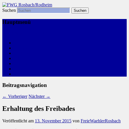
Suchen
Freie Wählergemeinschaft
FWG Rosbach/Rodheim
Hauptmenü
Zum primären Inhalt springen
Start
Kommunalwahl
Aktivitäten
Wir, Ihre FWG
Leitlinien
Links
Termine
Beitragsnavigation
←
Vorheriger
Nächster
→
Erhaltung des Freibades
Veröffentlicht am
13. November 2015
von
FreieWaehlerRosbach